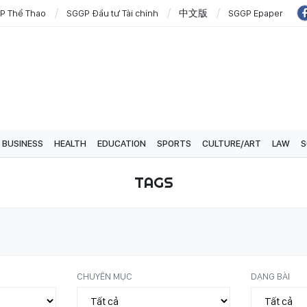
P Thể Thao
SGGP Đầu tư Tài chính
中文版
SGGP Epaper
BUSINESS
HEALTH
EDUCATION
SPORTS
CULTURE/ART
LAW
S
TAGS
CHUYÊN MỤC
DẠNG BÀI